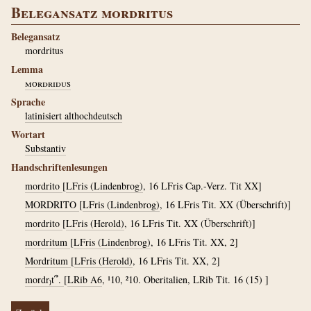
Belegansatz mordritus
Belegansatz
mordritus
Lemma
mordridus
Sprache
latinisiert althochdeutsch
Wortart
Substantiv
Handschriftenlesungen
mordrito
[
LFris (Lindenbrog)
, 16 LFris Cap.-Verz. Tit XX]
MORDRITO
[
LFris (Lindenbrog)
, 16 LFris Tit. XX (Überschrift)]
mordrito
[
LFris (Herold)
, 16 LFris Tit. XX (Überschrift)]
mordritum
[
LFris (Lindenbrog)
, 16 LFris Tit. XX, 2]
Mordritum
[
LFris (Herold)
, 16 LFris Tit. XX, 2]
mordr₎t՞.
[
LRib A6
, ¹10, ²10. Oberitalien, LRib Tit. 16 (15) ]