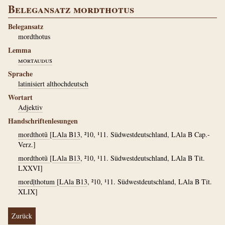
Belegansatz mordthotus
Belegansatz
mordthotus
Lemma
mortaudus
Sprache
latinisiert althochdeutsch
Wortart
Adjektiv
Handschriftenlesungen
mordthotũ
[
LAla B13
, ²10, ¹11. Südwestdeutschland, LAla B Cap.-
Verz.]
mordthotũ
[
LAla B13
, ²10, ¹11. Südwestdeutschland, LAla B Tit.
LXXVI]
mord|thotum
[
LAla B13
, ²10, ¹11. Südwestdeutschland, LAla B Tit.
XLIX]
Zurück