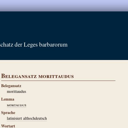
schatz der Leges barbarorum
Belegansatz morittaudus
Belegansatz
morittaudus
Lemma
mortaudus
Sprache
latinisiert althochdeutsch
Wortart