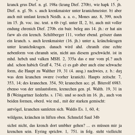
kranck grus Dief. n. gl. 198a (krang Dief. 270b), wie hapk 15. jh.
Dief. n. gl. 5b. s. auch krenkmaister unter kranichmeister. b) aber
auch mit umlaut krench Neidh. a. a. o., Mones anz. 8, 399, noch
im 15. jh. voc. inc. teut. n 6b (vgl. unter II, 2, b), auch mit voller
endung chrenich Dief. 270b. ein bair. beleg aus 14. jh.: er hat ain
farw als ein krench. Schiltberger 111, vorher ebend. gröszer dann
ein kranch. s. auch krenkmaister (16. jh.) unter a, kränchskragen
unter kranichskragen. danach wird ahd. chranih eine echte
nebenform von chranuh sein, nicht aus diesem geschwächt. ist in
mhd. hebch und valken MSH. 2, 335a das e nur vom pl.? auch
ahd. schon habich Graff 4, 754. c) es gab aber auch eine schwache
form, die Haupt zu Walther 19, 31 (4. ausg.) nachwies, z. b.: daʒ
was dem kranchen swære (vorher kranich). Haupts zeitschr. 7,
353, 14; des kranechen. 354, 50; kranechen acc. pl. Biterolf 6983.
ebenso von der umlautsform, krenechen gen. pl. Walth. 19, 31 in
B (Weingartner liederhs. s. 174). und so noch im 16. jh., auch von
beiden formen, oberd. wie md., mit der starken gemischt:
antvögel, kranchen samleten sich. Waldis Es. 1, 60, 4;
wildgens, kränchen in lüften oben. Schmelzl Saul 34b
sichst nicht, das krench dort umbher gehen? ... es müssen mir ja
krenchen sein. Eyring sprichw. 1, 751. in folg. steht vielleicht