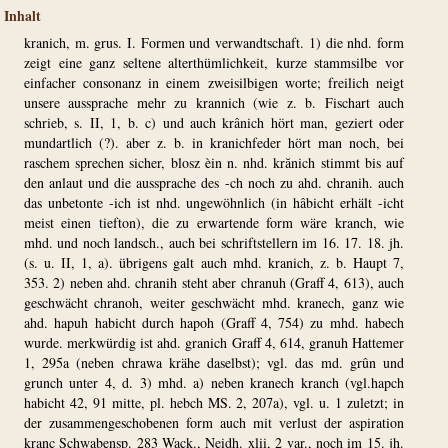
Inhalt
kranich, m. grus. I. Formen und verwandtschaft. 1) die nhd. form
zeigt eine ganz seltene alterthümlichkeit, kurze stammsilbe vor
einfacher consonanz in einem zweisilbigen worte; freilich neigt
unsere aussprache mehr zu krannich (wie z. b. Fischart auch
schrieb, s. II, 1, b. c) und auch krânich hört man, geziert oder
mundartlich (?). aber z. b. in kranichfeder hört man noch, bei
raschem sprechen sicher, blosz èin n. nhd. krănich stimmt bis auf
den anlaut und die aussprache des -ch noch zu ahd. chranih. auch
das unbetonte -ich ist nhd. ungewöhnlich (in hâbicht erhält -icht
meist einen tiefton), die zu erwartende form wäre kranch, wie
mhd. und noch landsch., auch bei schriftstellern im 16. 17. 18. jh.
(s. u. II, 1, a). übrigens galt auch mhd. kranich, z. b. Haupt 7,
353. 2) neben ahd. chranih steht aber chranuh (Graff 4, 613), auch
geschwächt chranoh, weiter geschwächt mhd. kranech, ganz wie
ahd. hapuh habicht durch hapoh (Graff 4, 754) zu mhd. habech
wurde. merkwürdig ist ahd. granich Graff 4, 614, granuh Hattemer
1, 295a (neben chrawa krähe daselbst); vgl. das md. grûn und
grunch unter 4, d. 3) mhd. a) neben kranech kranch (vgl.hapch
habicht 42, 91 mitte, pl. hebch MS. 2, 207a), vgl. u. 1 zuletzt; in
der zusammengeschobenen form auch mit verlust der aspiration
kranc Schwabensp. 283 Wack., Neidh. xlii, 2 var., noch im 15. jh.