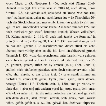
kroen Chytr. c. 83, Neocorus 1, 466, noch jetzt Dähnert 256b,
Danneil 118a (vgl. frz. crone kran sp. 2018 b), auch altengl. cron
Stratm. 123. das verhält sich ablautend zu krane, wie hôn (hd.
huon) zu hane hahn. daher nd. auch kruen (ue = û) Theophilus 204
nach der Stockholmer hs., meckelnb. kraun (au gleich û) als fem.;
vgl. im nrh. kinderlieden 'krune krane' Aachener mundart 125, und
noch merkwürdiger westf. krukrane kranich Woeste volksüberl.
58, Kuhns zeitschr. 2, 191. d) auch md. taucht die form auf in
grûn (û = hd. uo) erlösung 60, Haupt 2, 132, was mit dem gr- sich
an das ahd. granuh I, 2 anschlieszt und dieses stützt als echt.
überaus merkwürdig aber an die hd. form anschlieszend grunch
Nemnich 1, 436, wozu das kronchwurz unter kranichwurz gehören
kann. hierher gehört wol auch in einem hd. oder md. voc. des 15.
jh. grumen, gruere, rufen als dy krench (so l.) Dief. 270b. e)
endlich noch einfacher gestaltet, aber doch stammverwandt mhd.
krîe, ahd. chreia, s. das dritte krei. 5) urverwandt stimmt am
nächsten zu crano kelt. garan, kymr., bret., gadh., auch altcorn.
bezeugt (Zeusz 1113, Diefenb. celt. 1, 130), und gr. γέρανος.
ohne das -n aber und mit anderm vocal lat. grus, gruis, dem unser
krîe (4, e) nahe tritt. in die mitte zwischen das lat. und gr. stellt
sich dann das sl., altsl. žeravĭ, žeravlĭ, serb. žerav, poln. žóraẃ,
böhm. geřáb, jeřáb u. s. w., litt. gérwẽ, lett. dsehrwe, altpreusz.