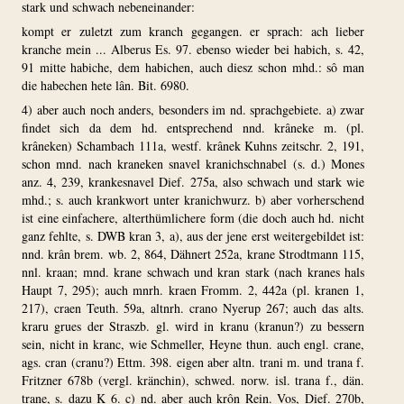
stark und schwach nebeneinander:
kompt er zuletzt zum kranch gegangen. er sprach: ach lieber
kranche mein ... Alberus Es. 97. ebenso wieder bei habich, s. 42,
91 mitte habiche, dem habichen, auch diesz schon mhd.: sô man
die habechen hete lân. Bit. 6980.
4) aber auch noch anders, besonders im nd. sprachgebiete. a) zwar
findet sich da dem hd. entsprechend nnd. krâneke m. (pl.
krâneken) Schambach 111a, westf. krânek Kuhns zeitschr. 2, 191,
schon mnd. nach kraneken snavel kranichschnabel (s. d.) Mones
anz. 4, 239, krankesnavel Dief. 275a, also schwach und stark wie
mhd.; s. auch krankwort unter kranichwurz. b) aber vorherschend
ist eine einfachere, alterthümlichere form (die doch auch hd. nicht
ganz fehlte, s. DWB kran 3, a), aus der jene erst weitergebildet ist:
nnd. krân brem. wb. 2, 864, Dähnert 252a, krane Strodtmann 115,
nnl. kraan; mnd. krane schwach und kran stark (nach kranes hals
Haupt 7, 295); auch mnrh. kraen Fromm. 2, 442a (pl. kranen 1,
217), craen Teuth. 59a, altnrh. crano Nyerup 267; auch das alts.
kraru grues der Straszb. gl. wird in kranu (kranun?) zu bessern
sein, nicht in kranc, wie Schmeller, Heyne thun. auch engl. crane,
ags. cran (cranu?) Ettm. 398. eigen aber altn. trani m. und trana f.
Fritzner 678b (vergl. kränchin), schwed. norw. isl. trana f., dän.
trane, s. dazu K 6. c) nd. aber auch krôn Rein. Vos, Dief. 270b,