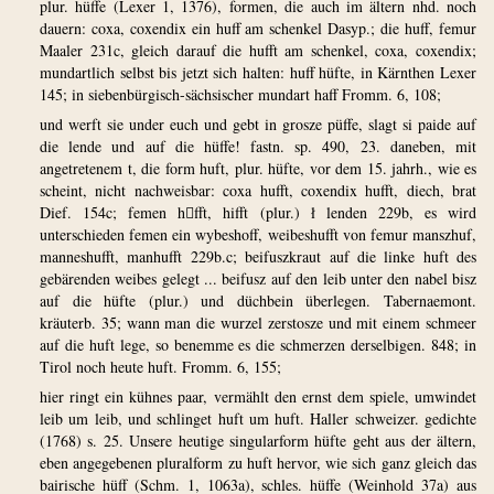
plur. hüffe (Lexer 1, 1376), formen, die auch im ältern nhd. noch
dauern: coxa, coxendix ein huff am schenkel Dasyp.; die huff, femur
Maaler 231c, gleich darauf die hufft am schenkel, coxa, coxendix;
mundartlich selbst bis jetzt sich halten: huff hüfte, in Kärnthen Lexer
145; in siebenbürgisch-sächsischer mundart haff Fromm. 6, 108;
und werft sie under euch und gebt in grosze püffe, slagt si paide auf
die lende und auf die hüffe! fastn. sp. 490, 23. daneben, mit
angetretenem t, die form huft, plur. hüfte, vor dem 15. jahrh., wie es
scheint, nicht nachweisbar: coxa hufft, coxendix hufft, diech, brat
Dief. 154c; femen hfft, hifft (plur.) ł lenden 229b, es wird
unterschieden femen ein wybeshoff, weibeshufft von femur manszhuf,
manneshufft, manhufft 229b.c; beifuszkraut auf die linke huft des
gebärenden weibes gelegt ... beifusz auf den leib unter den nabel bisz
auf die hüfte (plur.) und düchbein überlegen. Tabernaemont.
kräuterb. 35; wann man die wurzel zerstosze und mit einem schmeer
auf die huft lege, so benemme es die schmerzen derselbigen. 848; in
Tirol noch heute huft. Fromm. 6, 155;
hier ringt ein kühnes paar, vermählt den ernst dem spiele, umwindet
leib um leib, und schlinget huft um huft. Haller schweizer. gedichte
(1768) s. 25. Unsere heutige singularform hüfte geht aus der ältern,
eben angegebenen pluralform zu huft hervor, wie sich ganz gleich das
bairische hüff (Schm. 1, 1063a), schles. hüffe (Weinhold 37a) aus