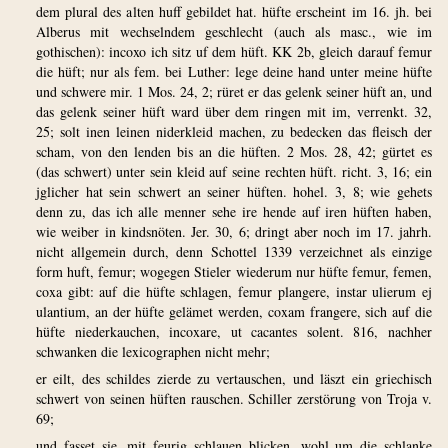
dem plural des alten huff gebildet hat. hüfte erscheint im 16. jh. bei
Alberus mit wechselndem geschlecht (auch als masc., wie im
gothischen): incoxo ich sitz uf dem hüft. KK 2b, gleich darauf femur
die hüft; nur als fem. bei Luther: lege deine hand unter meine hüfte
und schwere mir. 1 Mos. 24, 2; rüret er das gelenk seiner hüft an, und
das gelenk seiner hüft ward über dem ringen mit im, verrenkt. 32,
25; solt inen leinen niderkleid machen, zu bedecken das fleisch der
scham, von den lenden bis an die hüften. 2 Mos. 28, 42; gürtet es
(das schwert) unter sein kleid auf seine rechten hüft. richt. 3, 16; ein
jglicher hat sein schwert an seiner hüften. hohel. 3, 8; wie gehets
denn zu, das ich alle menner sehe ire hende auf iren hüften haben,
wie weiber in kindsnöten. Jer. 30, 6; dringt aber noch im 17. jahrh.
nicht allgemein durch, denn Schottel 1339 verzeichnet als einzige
form huft, femur; wogegen Stieler wiederum nur hüfte femur, femen,
coxa gibt: auf die hüfte schlagen, femur plangere, instar ulierum ej
ulantium, an der hüfte gelämet werden, coxam frangere, sich auf die
hüfte niederkauchen, incoxare, ut cacantes solent. 816, nachher
schwanken die lexicographen nicht mehr;
er eilt, des schildes zierde zu vertauschen, und läszt ein griechisch
schwert von seinen hüften rauschen. Schiller zerstörung von Troja v.
69;
und fasset sie, mit feurig schlauen blicken, wohl um die schlanke