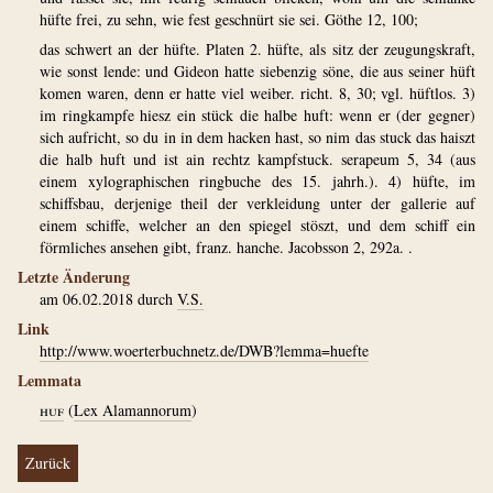
hüfte frei, zu sehn, wie fest geschnürt sie sei. Göthe 12, 100;
das schwert an der hüfte. Platen 2. hüfte, als sitz der zeugungskraft,
wie sonst lende: und Gideon hatte siebenzig söne, die aus seiner hüft
komen waren, denn er hatte viel weiber. richt. 8, 30; vgl. hüftlos. 3)
im ringkampfe hiesz ein stück die halbe huft: wenn er (der gegner)
sich aufricht, so du in in dem hacken hast, so nim das stuck das haiszt
die halb huft und ist ain rechtz kampfstuck. serapeum 5, 34 (aus
einem xylographischen ringbuche des 15. jahrh.). 4) hüfte, im
schiffsbau, derjenige theil der verkleidung unter der gallerie auf
einem schiffe, welcher an den spiegel stöszt, und dem schiff ein
förmliches ansehen gibt, franz. hanche. Jacobsson 2, 292a. .
Letzte Änderung
am 06.02.2018 durch
V.S.
Link
http://www.woerterbuchnetz.de/DWB?lemma=huefte
Lemmata
huf
(
Lex Alamannorum
)
Zurück