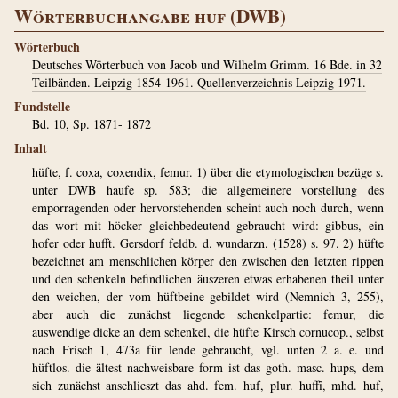
Wörterbuchangabe huf (DWB)
Wörterbuch
Deutsches Wörterbuch von Jacob und Wilhelm Grimm. 16 Bde. in 32
Teilbänden. Leipzig 1854-1961. Quellenverzeichnis Leipzig 1971.
Fundstelle
Bd. 10, Sp. 1871- 1872
Inhalt
hüfte, f. coxa, coxendix, femur. 1) über die etymologischen bezüge s.
unter DWB haufe sp. 583; die allgemeinere vorstellung des
emporragenden oder hervorstehenden scheint auch noch durch, wenn
das wort mit höcker gleichbedeutend gebraucht wird: gibbus, ein
hofer oder hufft. Gersdorf feldb. d. wundarzn. (1528) s. 97. 2) hüfte
bezeichnet am menschlichen körper den zwischen den letzten rippen
und den schenkeln befindlichen äuszeren etwas erhabenen theil unter
den weichen, der vom hüftbeine gebildet wird (Nemnich 3, 255),
aber auch die zunächst liegende schenkelpartie: femur, die
auswendige dicke an dem schenkel, die hüfte Kirsch cornucop., selbst
nach Frisch 1, 473a für lende gebraucht, vgl. unten 2 a. e. und
hüftlos. die ältest nachweisbare form ist das goth. masc. hups, dem
sich zunächst anschlieszt das ahd. fem. huf, plur. huffî, mhd. huf,