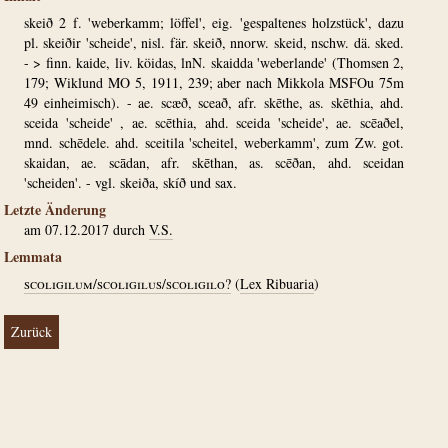
skeið 2 f. 'weberkamm; löffel', eig. 'gespaltenes holzstück', dazu
pl. skeiðir 'scheide', nisl. fär. skeið, nnorw. skeid, nschw. dä. sked.
- > finn. kaide, liv. köidas, lnN. skaidda 'weberlande' (Thomsen 2,
179; Wiklund MO 5, 1911, 239; aber nach Mikkola MSFOu 75m
49 einheimisch). - ae. scæð, sceað, afr. skēthe, as. skēthia, ahd.
sceida 'scheide' , ae. scēthia, ahd. sceida 'scheide', ae. scēaðel,
mnd. schēdele. ahd. sceitila 'scheitel, weberkamm', zum Zw. got.
skaidan, ae. scādan, afr. skēthan, as. scēðan, ahd. sceidan
'scheiden'. - vgl. skeiða, skíð und sax.
Letzte Änderung
am 07.12.2017 durch
V.S.
Lemmata
scoligilum/scoligilus/scoligilo?
(
Lex Ribuaria
)
Zurück