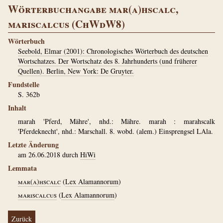
Wörterbuchangabe mar(a)hscalc,
mariscalcus (ChWdW8)
Wörterbuch
Seebold, Elmar (2001): Chronologisches Wörterbuch des deutschen
Wortschatzes. Der Wortschatz des 8. Jahrhunderts (und früherer
Quellen). Berlin, New York: De Gruyter.
Fundstelle
S. 362b
Inhalt
marah 'Pferd, Mähre', nhd.: Mähre. marah : marahscalk
'Pferdeknecht', nhd.: Marschall. 8. wobd. (alem.) Einsprengsel LAla.
Letzte Änderung
am 26.06.2018 durch
HiWi
Lemmata
mar(a)hscalc
(
Lex Alamannorum
)
mariscalcus
(
Lex Alamannorum
)
Zurück