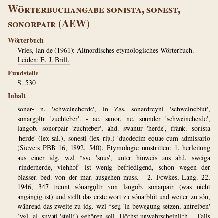
Wörterbuchangabe sonista, sonest,
sonorpair (AEW)
Wörterbuch
Vries, Jan de (1961): Altnordisches etymologisches Wörterbuch.
Leiden: E. J. Brill.
Fundstelle
S. 530
Inhalt
sonar- n. 'schweineherde', in Zss. sonardreyni 'schweineblut',
sonargǫltr 'zuchteber'. - ae. sunor, ne. sounder 'schweineherde',
langob. sonorpair 'zuchteber', ahd. swanur 'herde', fränk. sonista
'herde' (lex sal.), sonesti (lex rip.) 'duodecim equae cum admissario
(Sievers PBB 16, 1892, 540). Etymologie umstritten: 1. herleitung
aus einer idg. wzl *sve 'suus', unter hinweis aus ahd. sweiga
'rinderherde, viehhof' ist wenig befriedigend, schon wegen der
blassen bed. von der man ausgehen muss. - 2. Fowkes, Lang. 22,
1946, 347 trennt sónargǫltr von langob. sonarpair (was nicht
angängig ist) und stellt das erste wort zu sónarblót und weiter zu són,
während das zweite zu idg. wzl *seṷ 'in bewegung setzen, antreiben'
(vgl. ai. suvati 'stellt') gehören soll. Höchst unwahrscheinlich. - Falls