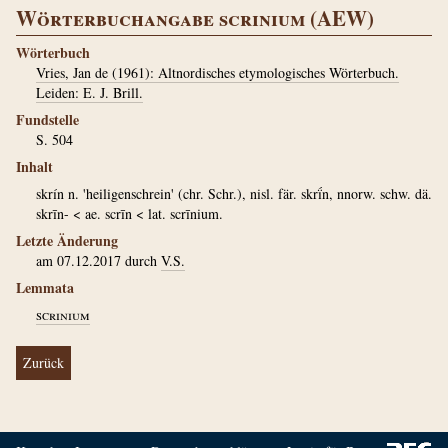
Wörterbuchangabe scrinium (AEW)
Wörterbuch
Vries, Jan de (1961): Altnordisches etymologisches Wörterbuch.
Leiden: E. J. Brill.
Fundstelle
S. 504
Inhalt
skrín n. 'heiligenschrein' (chr. Schr.), nisl. fär. skrḯn, nnorw. schw. dä.
skrīn- < ae. scrīn < lat. scrīnium.
Letzte Änderung
am 07.12.2017 durch
V.S.
Lemmata
scrinium
Zurück