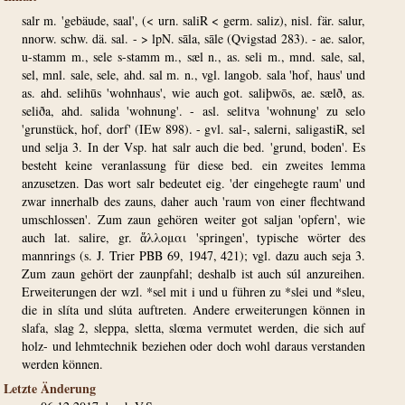
salr m. 'gebäude, saal', (< urn. saliR < germ. saliz), nisl. fär. salur,
nnorw. schw. dä. sal. - > lpN. sāla, sāle (Qvigstad 283). - ae. salor,
u-stamm m., sele s-stamm m., sæl n., as. seli m., mnd. sale, sal,
sel, mnl. sale, sele, ahd. sal m. n., vgl. langob. sala 'hof, haus' und
as. ahd. selihūs 'wohnhaus', wie auch got. saliþwōs, ae. sælð, as.
seliða, ahd. salida 'wohnung'. - asl. selitva 'wohnung' zu selo
'grunstück, hof, dorf' (IEw 898). - gvl. sal-, salerni, saligastiR, sel
und selja 3. In der Vsp. hat salr auch die bed. 'grund, boden'. Es
besteht keine veranlassung für diese bed. ein zweites lemma
anzusetzen. Das wort salr bedeutet eig. 'der eingehegte raum' und
zwar innerhalb des zauns, daher auch 'raum von einer flechtwand
umschlossen'. Zum zaun gehören weiter got saljan 'opfern', wie
auch lat. salire, gr. ἅλλομαι 'springen', typische wörter des
mannrings (s. J. Trier PBB 69, 1947, 421); vgl. dazu auch seja 3.
Zum zaun gehört der zaunpfahl; deshalb ist auch súl anzureihen.
Erweiterungen der wzl. *sel mit i und u führen zu *slei und *sleu,
die in slíta und slúta auftreten. Andere erweiterungen können in
slafa, slag 2, sleppa, sletta, slœma vermutet werden, die sich auf
holz- und lehmtechnik beziehen oder doch wohl daraus verstanden
werden können.
Letzte Änderung