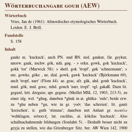
Wörterbuchangabe gouh (AEW)
Wörterbuch
Vries, Jan de (1961): Altnordisches etymologisches Wörterbuch.
Leiden: E. J. Brill.
Fundstelle
S. 158
Inhalt
gaukr m. 'kuckuck', auch PN. und BN. nisl. gaukur, fär. geykur,
nnorw. gauk, nschw. gök, ndä. gøg. - > orkn. gowk, gok 'kuckuck',
gokk 'tor' (Marwick 58); > shetl. gok 'tropf', gøk 'schneemann'; >
me. gowke, gōke , ne. dial. gowk, gawk 'kuckuck' (Björkmann 69),
auch 'tropf, narr' (Flom 44). ae. geac, afr. gāk, ahd. gouh 'kuckuck',
mnd. gōk, mnl. gooc, mhd. gouch 'narr, tropf'. vgl. gakaR. Dazu lit.
geguzẽ, lett. dzeguze, apr. geguse. (Meillet MSL 12, 1903, 213-5), zu
einer idg. wzl. *ghug, daneben *ghuk in ai. ghūka- 'eule'; beide erw.
zu *ghu neben *gu, wie in gr. γοός 'das schreien', lit. gauti
'kreischen', ir. guth 'stimme'; daneben mit Anlaut gr. ϰωϰύω
'wehklagen, ϰόϰϰυξ, lat. cucūlus, ai. kōkilas 'kuckuck'. Also
schallnachahmende bildungen (Soulahti 5). - Deshalb besser nicht zu
geyja zu stellen, wie das Grienberger Sitz. ber. AW Wien 142, 1900