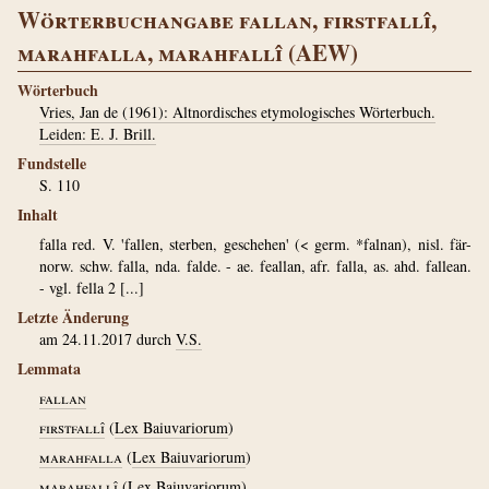
Wörterbuchangabe fallan, firstfallî,
marahfalla, marahfallî (AEW)
Wörterbuch
Vries, Jan de (1961): Altnordisches etymologisches Wörterbuch.
Leiden: E. J. Brill.
Fundstelle
S. 110
Inhalt
falla red. V. 'fallen, sterben, geschehen' (< germ. *falnan), nisl. fär-
norw. schw. falla, nda. falde. - ae. feallan, afr. falla, as. ahd. fallean.
- vgl. fella 2 [...]
Letzte Änderung
am 24.11.2017 durch
V.S.
Lemmata
fallan
firstfallî
(
Lex Baiuvariorum
)
marahfalla
(
Lex Baiuvariorum
)
marahfallî
(
Lex Baiuvariorum
)