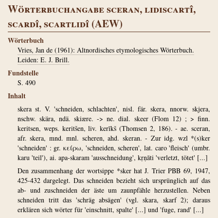
Wörterbuchangabe sceran, lidiscartî,
scardî, scartlidî (AEW)
Wörterbuch
Vries, Jan de (1961): Altnordisches etymologisches Wörterbuch.
Leiden: E. J. Brill.
Fundstelle
S. 490
Inhalt
skera st. V. 'schneiden, schlachten', nisl. fär. skera, nnorw. skjera,
nschw. skära, ndä. skiære. -> ne. dial. skeer (Flom 12) ; > finn.
keritsen, weps. keritšen, liv. kerīkš (Thomsen 2, 186). - ae. sceran,
afr. skera, mnd. mnl. scheren, ahd. skeran. - Zur idg. wzl *(s)ker
'schneiden' : gr. κείρω, 'schneiden, scheren', lat. caro 'fleisch' (umbr.
karu 'teil'), ai. apa-skaram 'ausschneidung', kṛṇāti 'verletzt, tötet' [...]
Den zusammenhang der wortsippe *sker hat J. Trier PBB 69, 1947,
425-432 dargelegt. Das schneiden bezieht sich ursprünglich auf das
ab- und zuschneiden der äste um zaunpfähle herzustellen. Neben
schneiden tritt das 'schräg absägen' (vgl. skara, skarf 2); daraus
erklären sich wörter für 'einschnitt, spalte' [...] und 'fuge, rand' [...]