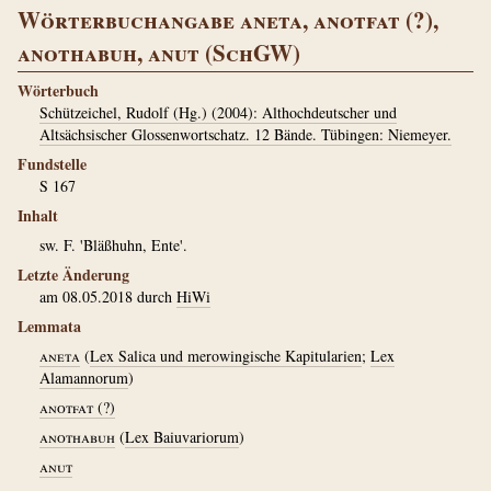
Wörterbuchangabe aneta, anotfat (?),
anothabuh, anut (SchGW)
Wörterbuch
Schützeichel, Rudolf (Hg.) (2004): Althochdeutscher und
Altsächsischer Glossenwortschatz. 12 Bände. Tübingen: Niemeyer.
Fundstelle
S 167
Inhalt
sw. F. 'Bläßhuhn, Ente'.
Letzte Änderung
am 08.05.2018 durch
HiWi
Lemmata
aneta
(
Lex Salica und merowingische Kapitularien
;
Lex
Alamannorum
)
anotfat (?)
anothabuh
(
Lex Baiuvariorum
)
anut