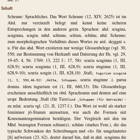
Inhalt
Scheune: Sprachliches. Das Wort Scheune (12, XIV, 2625) ist im
Ahd. nur vereinzelt belegt und kennt keine sicheren
Entsprechungen in den anderen germ. Sprachen: ahd. scugina,
scuginna, scugin, mhd. schiune, schiun, schūne, nhd. Scheune;
zum morphologischen Verhältnis dieses Wortes zu aisl. skyggni s.
u. Für das ahd. Wort existieren nur wenige Glossenbelege (vgl. 30,
550; zur Bestimmung von Herkunft und Datierung der Hs. vgl. 29,
19-45; 4, Nr. 1769; 13, 222 f.; 17, 58): scuria scuginna (1, III,
628,9); scuria scuginna (1, III, 628,9); scuria stuginna (1, III,
628,9-10); scuria scugin (1, III, 628,10) ,Stall
; tugurium scugina
, scuria stuginne .i. parua
(1, I, 593,46-52) ,Hütte, Schuppen
domus. idem tugurium est (1, III, 660,33). Die Glossenbelege
erscheinen ausschließlich im obd. Sprachraum und deuten auf eine
urspr. Bedeutung ,Stall (für Tiere)
-
und ,Schuppen (für Getreide)
zu mlat. scuria vgl. (21, II, 1237 f.). Das Wort ist wohl als starker
femininer jō-Stamm anzusetzen, wie auch die Formen mit
Konsonantengemination bestätigen. Der Vergleich mit den im
Mhd. bezeugten Formen schiun(e), schūne (starkes Fem.), die das
typische Schwanken der Schreibungen
und <ū> für umgelautetes
[ǖ] aufweisen (23, 62), deutet darauf hin, daß
in ahd. scuginna die