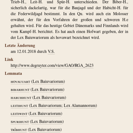
Trieb-H., Leit-H. und Spür-H. unterschieden. Der Biber-H.,
sicherlich dackelartig, war für die Baujagd und der Habicht-H. für
die Federwildjagd bestimmt. In den Qu. wird auch ein Molosser
erwähnt, der für den Vorfahren der großen und schweren H.e
gehalten wird. Für das heutige Gebiet Dänemarks und Finnlands wird
vom Kampf-H. berichtet. Es hat auch einen Hofwart gegeben, der in
der Lex Baiuwariorum als hovawart bezeichnet wird.
Letzte Änderung
am 12.01.2018 durch
V.S.
Link
http://www.degruyter.com/view/GAO/RGA_2623
Lemmata
hovauuart
(
Lex Baiuvariorum
)
bibarhunt
(
Lex Baiuvariorum
)
habuhhunt
(
Lex Baiuvariorum
)
leitihunt
(
Lex Baiuvariorum
;
Lex Alamannorum
)
leitiwint
(
Lex Baiuvariorum
)
spurihunt
(
Lex Baiuvariorum
)
trîbhunt
(
Lex Baiuvariorum
)