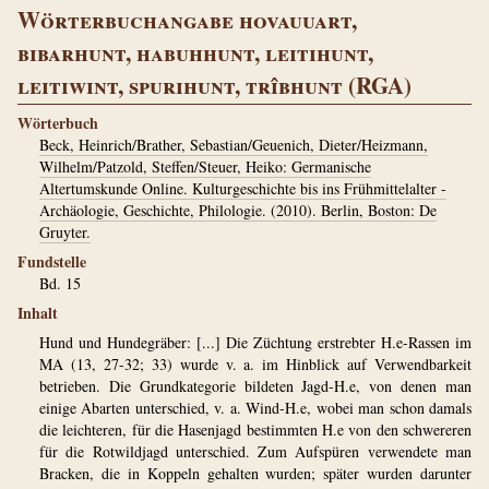
Wörterbuchangabe hovauuart,
bibarhunt, habuhhunt, leitihunt,
leitiwint, spurihunt, trîbhunt (RGA)
Wörterbuch
Beck, Heinrich/Brather, Sebastian/Geuenich, Dieter/Heizmann,
Wilhelm/Patzold, Steffen/Steuer, Heiko: Germanische
Altertumskunde Online. Kulturgeschichte bis ins Frühmittelalter -
Archäologie, Geschichte, Philologie. (2010). Berlin, Boston: De
Gruyter.
Fundstelle
Bd. 15
Inhalt
Hund und Hundegräber: [...] Die Züchtung erstrebter H.e-Rassen im
MA (13, 27-32; 33) wurde v. a. im Hinblick auf Verwendbarkeit
betrieben. Die Grundkategorie bildeten Jagd-H.e, von denen man
einige Abarten unterschied, v. a. Wind-H.e, wobei man schon damals
die leichteren, für die Hasenjagd bestimmten H.e von den schwereren
für die Rotwildjagd unterschied. Zum Aufspüren verwendete man
Bracken, die in Koppeln gehalten wurden; später wurden darunter