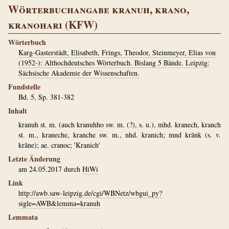
Wörterbuchangabe kranuh, krano,
kranohari (KFW)
Wörterbuch
Karg-Gasterstädt, Elisabeth, Frings, Theodor, Steinmeyer, Elias von
(1952-): Althochdeutsches Wörterbuch. Bislang 5 Bände. Leipzig:
Sächsische Akademie der Wissenschaften.
Fundstelle
Bd. 5, Sp. 381-382
Inhalt
kranuh st. m. (auch kranuhho sw. m. (?), s. u.), mhd. kranech, kranch
st. m., kraneche, kranche sw. m., nhd. kranich; mnd krānk (s. v.
krāne); ae. cranoc; 'Kranich'
Letzte Änderung
am 24.05.2017 durch
HiWi
Link
http://awb.saw-leipzig.de/cgi/WBNetz/wbgui_py?
sigle=AWB&lemma=kranuh
Lemmata