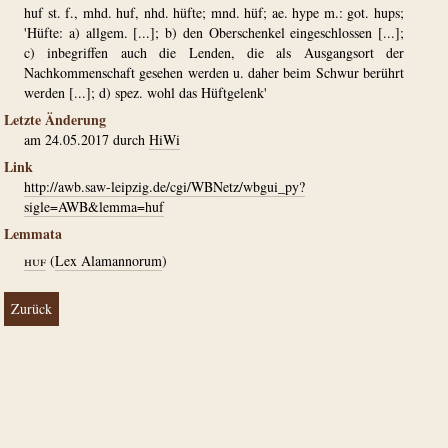
huf st. f., mhd. huf, nhd. hüfte; mnd. hüf; ae. hype m.: got. hups;
'Hüfte: a) allgem. [...]; b) den Oberschenkel eingeschlossen [...];
c) inbegriffen auch die Lenden, die als Ausgangsort der
Nachkommenschaft gesehen werden u. daher beim Schwur berührt
werden [...]; d) spez. wohl das Hüftgelenk'
Letzte Änderung
am 24.05.2017 durch
HiWi
Link
http://awb.saw-leipzig.de/cgi/WBNetz/wbgui_py?
sigle=AWB&lemma=huf
Lemmata
huf
(
Lex Alamannorum
)
Zurück