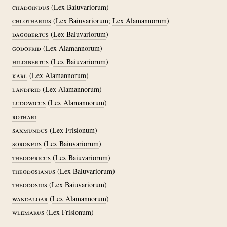
chadoindus
(
Lex Baiuvariorum
)
chlotharius
(
Lex Baiuvariorum
;
Lex Alamannorum
)
dagobertus
(
Lex Baiuvariorum
)
godofrid
(
Lex Alamannorum
)
hildibertus
(
Lex Baiuvariorum
)
karl
(
Lex Alamannorum
)
landfrid
(
Lex Alamannorum
)
ludowicus
(
Lex Alamannorum
)
rothari
saxmundus
(
Lex Frisionum
)
soroneus
(
Lex Baiuvariorum
)
theodericus
(
Lex Baiuvariorum
)
theodosianus
(
Lex Baiuvariorum
)
theodosius
(
Lex Baiuvariorum
)
wandalgar
(
Lex Alamannorum
)
wlemarus
(
Lex Frisionum
)