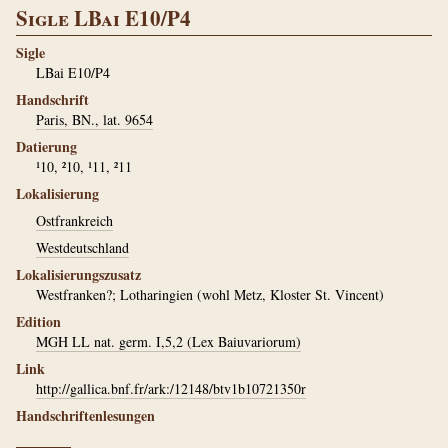
Sigle LBai E10/P4
Sigle
LBai E10/P4
Handschrift
Paris, BN., lat. 9654
Datierung
¹10, ²10, ¹11, ²11
Lokalisierung
Ostfrankreich
Westdeutschland
Lokalisierungszusatz
Westfranken?; Lotharingien (wohl Metz, Kloster St. Vincent)
Edition
MGH LL nat. germ. I,5,2 (Lex Baiuvariorum)
Link
http://gallica.bnf.fr/ark:/12148/btv1b10721350r
Handschriftenlesungen