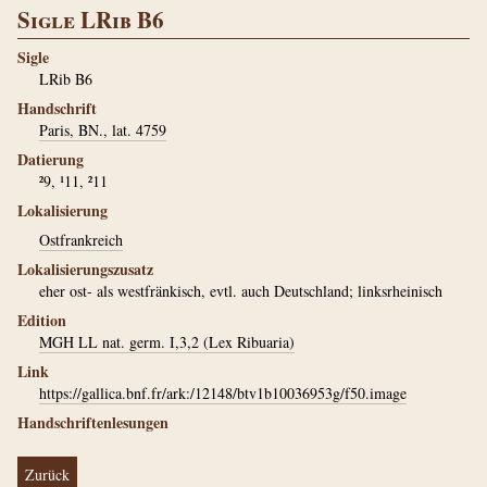
Sigle LRib B6
Sigle
LRib B6
Handschrift
Paris, BN., lat. 4759
Datierung
²9, ¹11, ²11
Lokalisierung
Ostfrankreich
Lokalisierungszusatz
eher ost- als westfränkisch, evtl. auch Deutschland; linksrheinisch
Edition
MGH LL nat. germ. I,3,2 (Lex Ribuaria)
Link
https://gallica.bnf.fr/ark:/12148/btv1b10036953g/f50.image
Handschriftenlesungen
Zurück