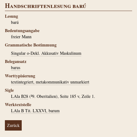
Handschriftenlesung barú
Lesung
barú
Bedeutungsangabe
freier Mann
Grammatische Bestimmung
Singular o-Dekl. Akkusativ Maskulinum
Belegansatz
barus
Worttypisierung
textintegriert, metakommunikativ unmarkiert
Sigle
LAla B28
(²9. Oberitalien), Seite 185 v, Zeile 1.
Werktextstelle
LAla B Tit. LXXVI, barum
Zurück