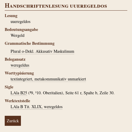
Handschriftenlesung uueregeldos
Lesung
uueregeldos
Bedeutungsangabe
Wergeld
Grammatische Bestimmung
Plural o-Dekl. Akkusativ Maskulinum
Belegansatz
weregeldus
Worttypisierung
textintegriert, metakommunikativ unmarkiert
Sigle
LAla B25
(²9, ¹10. Oberitalien), Seite 61 r, Spalte b, Zeile 30.
Werktextstelle
LAla B Tit. XLIX, weregeldos
Zurück