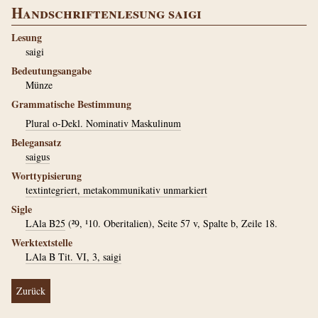
Handschriftenlesung saigi
Lesung
saigi
Bedeutungsangabe
Münze
Grammatische Bestimmung
Plural o-Dekl. Nominativ Maskulinum
Belegansatz
saigus
Worttypisierung
textintegriert, metakommunikativ unmarkiert
Sigle
LAla B25
(²9, ¹10. Oberitalien), Seite 57 v, Spalte b, Zeile 18.
Werktextstelle
LAla B Tit. VI, 3, saigi
Zurück