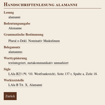
Handschriftenlesung alamanni
Lesung
alamanni
Bedeutungsangabe
Alemanne
Grammatische Bestimmung
Plural o-Dekl. Nominativ Maskulinum
Belegansatz
alamannus
Worttypisierung
textintegriert, metakommunikativ unmarkiert
Sigle
LAla B23
(²9, ¹10. Westfrankreich), Seite 137 r, Spalte a, Zeile 18.
Werktextstelle
LAla B Tit. X, Alamanni
Zurück