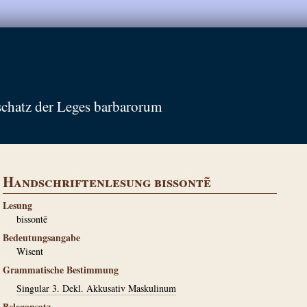
schatz der Leges barbarorum
Handschriftenlesung bissontẽ
Lesung
bissontẽ
Bedeutungsangabe
Wisent
Grammatische Bestimmung
Singular 3. Dekl. Akkusativ Maskulinum
Belegansatz