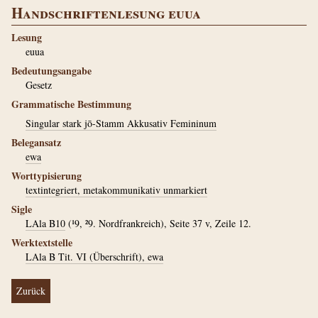
Handschriftenlesung euua
Lesung
euua
Bedeutungsangabe
Gesetz
Grammatische Bestimmung
Singular stark jō-Stamm Akkusativ Femininum
Belegansatz
ewa
Worttypisierung
textintegriert, metakommunikativ unmarkiert
Sigle
LAla B10
(¹9, ²9. Nordfrankreich), Seite 37 v, Zeile 12.
Werktextstelle
LAla B Tit. VI (Überschrift), ewa
Zurück