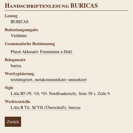
Handschriftenlesung BURICAS
Lesung
BURICAS
Bedeutungsangabe
Viehhütte
Grammatische Bestimmung
Plural Akkusativ Femininum a-Dekl.
Belegansatz
burica
Worttypisierung
textintegriert, metakommunikativ unmarkiert
Sigle
LAla B5
(²9, ¹10, ²10. Nordfrankreich), Seite 58 v, Zeile 9.
Werktextstelle
LAla B Tit. XCVII (Überschrift), buricas
Zurück