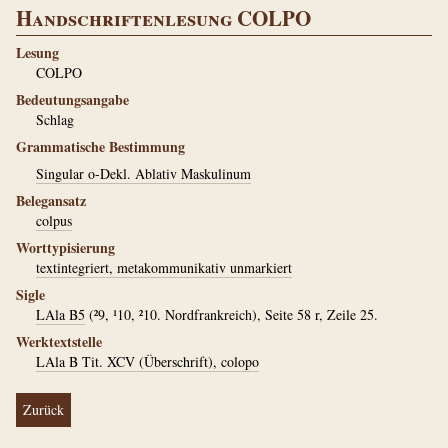
Handschriftenlesung COLPO
Lesung
COLPO
Bedeutungsangabe
Schlag
Grammatische Bestimmung
Singular o-Dekl. Ablativ Maskulinum
Belegansatz
colpus
Worttypisierung
textintegriert, metakommunikativ unmarkiert
Sigle
LAla B5
(²9, ¹10, ²10. Nordfrankreich), Seite 58 r, Zeile 25.
Werktextstelle
LAla B Tit. XCV (Überschrift), colopo
Zurück