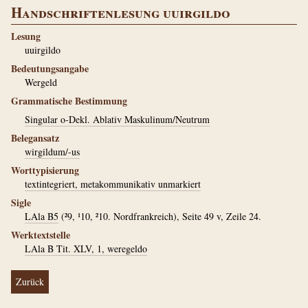
Handschriftenlesung uuirgildo
Lesung
uuirgildo
Bedeutungsangabe
Wergeld
Grammatische Bestimmung
Singular o-Dekl. Ablativ Maskulinum/Neutrum
Belegansatz
wirgildum/-us
Worttypisierung
textintegriert, metakommunikativ unmarkiert
Sigle
LAla B5
(²9, ¹10, ²10. Nordfrankreich), Seite 49 v, Zeile 24.
Werktextstelle
LAla B Tit. XLV, 1, weregeldo
Zurück