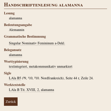
Handschriftenlesung alamanna
Lesung
alamanna
Bedeutungsangabe
Alemannin
Grammatische Bestimmung
Singular Nominativ Femininum a-Dekl.
Belegansatz
alamanna
Worttypisierung
textintegriert, metakommunikativ unmarkiert
Sigle
LAla B5
(²9, ¹10, ²10. Nordfrankreich), Seite 44 r, Zeile 24.
Werktextstelle
LAla B Tit. XVIII, 2, alamanna
Zurück