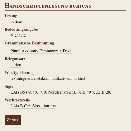
Handschriftenlesung buricas
Lesung
buricas
Bedeutungsangabe
Viehhütte
Grammatische Bestimmung
Plural Akkusativ Femininum a-Dekl.
Belegansatz
burica
Worttypisierung
textintegriert, metakommunikativ unmarkiert
Sigle
LAla B5
(²9, ¹10, ²10. Nordfrankreich), Seite 40 v, Zeile 28.
Werktextstelle
LAla B Cap.-Verz., buricas
Zurück