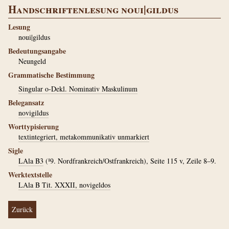
Handschriftenlesung noui|gildus
Lesung
noui|gildus
Bedeutungsangabe
Neungeld
Grammatische Bestimmung
Singular o-Dekl. Nominativ Maskulinum
Belegansatz
novigildus
Worttypisierung
textintegriert, metakommunikativ unmarkiert
Sigle
LAla B3
(¹9. Nordfrankreich/Ostfrankreich), Seite 115 v, Zeile 8–9.
Werktextstelle
LAla B Tit. XXXII, novigeldos
Zurück