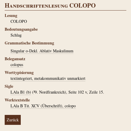
Handschriftenlesung COLOPO
Lesung
COLOPO
Bedeutungsangabe
Schlag
Grammatische Bestimmung
Singular o-Dekl. Ablativ Maskulinum
Belegansatz
colopus
Worttypisierung
textintegriert, metakommunikativ unmarkiert
Sigle
LAla B1 (b)
(²9. Nordfrankreich), Seite 102 v, Zeile 15.
Werktextstelle
LAla B Tit. XCV (Überschrift), colopo
Zurück