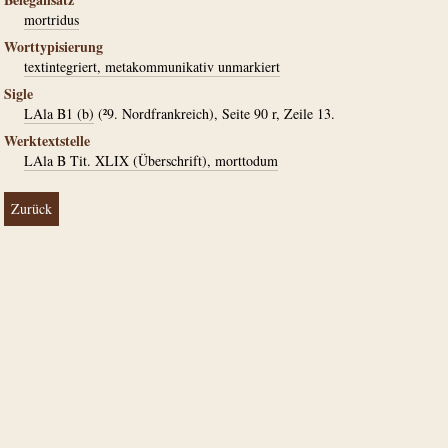
mortridus
Worttypisierung
textintegriert, metakommunikativ unmarkiert
Sigle
LAla B1 (b)
(²9. Nordfrankreich), Seite 90 r, Zeile 13.
Werktextstelle
LAla B Tit. XLIX (Überschrift), morttodum
Zurück