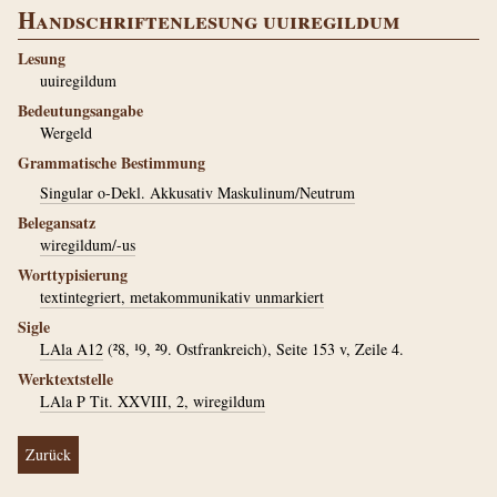
Handschriftenlesung uuiregildum
Lesung
uuiregildum
Bedeutungsangabe
Wergeld
Grammatische Bestimmung
Singular o-Dekl. Akkusativ Maskulinum/Neutrum
Belegansatz
wiregildum/-us
Worttypisierung
textintegriert, metakommunikativ unmarkiert
Sigle
LAla A12
(²8, ¹9, ²9. Ostfrankreich), Seite 153 v, Zeile 4.
Werktextstelle
LAla P Tit. XXVIII, 2, wiregildum
Zurück