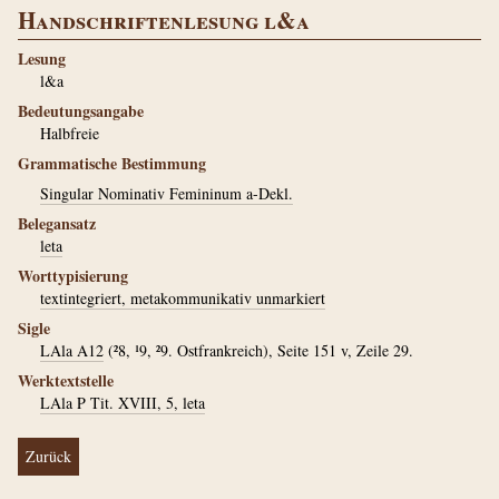
Handschriftenlesung l&a
Lesung
l&a
Bedeutungsangabe
Halbfreie
Grammatische Bestimmung
Singular Nominativ Femininum a-Dekl.
Belegansatz
leta
Worttypisierung
textintegriert, metakommunikativ unmarkiert
Sigle
LAla A12
(²8, ¹9, ²9. Ostfrankreich), Seite 151 v, Zeile 29.
Werktextstelle
LAla P Tit. XVIII, 5, leta
Zurück