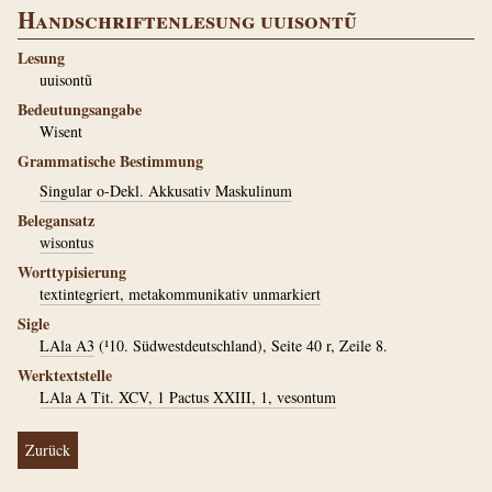
Handschriftenlesung uuisontũ
Lesung
uuisontũ
Bedeutungsangabe
Wisent
Grammatische Bestimmung
Singular o-Dekl. Akkusativ Maskulinum
Belegansatz
wisontus
Worttypisierung
textintegriert, metakommunikativ unmarkiert
Sigle
LAla A3
(¹10. Südwestdeutschland), Seite 40 r, Zeile 8.
Werktextstelle
LAla A Tit. XCV, 1 Pactus XXIII, 1, vesontum
Zurück