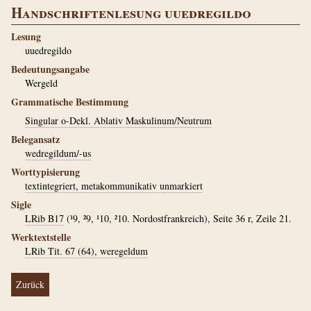
Handschriftenlesung uuedregildo
Lesung
uuedregildo
Bedeutungsangabe
Wergeld
Grammatische Bestimmung
Singular o-Dekl. Ablativ Maskulinum/Neutrum
Belegansatz
wedregildum/-us
Worttypisierung
textintegriert, metakommunikativ unmarkiert
Sigle
LRib B17
(¹9, ²9, ¹10, ²10. Nordostfrankreich), Seite 36 r, Zeile 21.
Werktextstelle
LRib Tit. 67 (64), weregeldum
Zurück