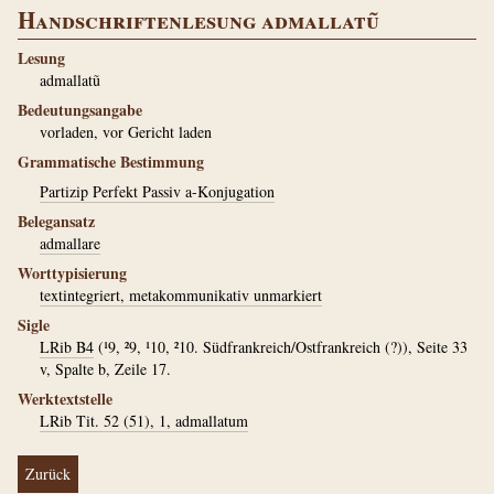
Handschriftenlesung admallatũ
Lesung
admallatũ
Bedeutungsangabe
vorladen, vor Gericht laden
Grammatische Bestimmung
Partizip Perfekt Passiv a-Konjugation
Belegansatz
admallare
Worttypisierung
textintegriert, metakommunikativ unmarkiert
Sigle
LRib B4
(¹9, ²9, ¹10, ²10. Südfrankreich/Ostfrankreich (?)), Seite 33
v, Spalte b, Zeile 17.
Werktextstelle
LRib Tit. 52 (51), 1, admallatum
Zurück