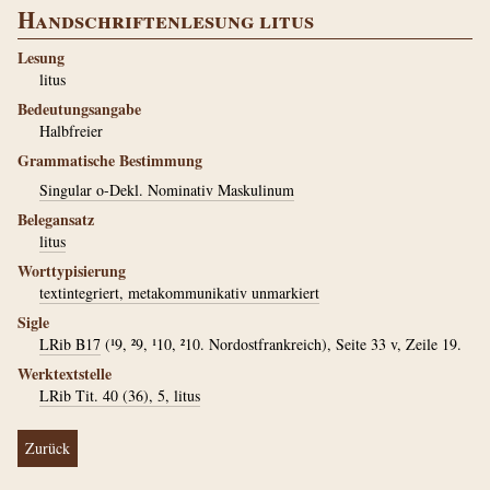
Handschriftenlesung litus
Lesung
litus
Bedeutungsangabe
Halbfreier
Grammatische Bestimmung
Singular o-Dekl. Nominativ Maskulinum
Belegansatz
litus
Worttypisierung
textintegriert, metakommunikativ unmarkiert
Sigle
LRib B17
(¹9, ²9, ¹10, ²10. Nordostfrankreich), Seite 33 v, Zeile 19.
Werktextstelle
LRib Tit. 40 (36), 5, litus
Zurück