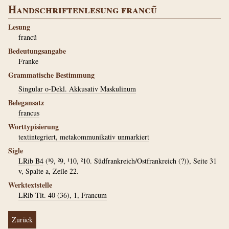
Handschriftenlesung francũ
Lesung
francũ
Bedeutungsangabe
Franke
Grammatische Bestimmung
Singular o-Dekl. Akkusativ Maskulinum
Belegansatz
francus
Worttypisierung
textintegriert, metakommunikativ unmarkiert
Sigle
LRib B4
(¹9, ²9, ¹10, ²10. Südfrankreich/Ostfrankreich (?)), Seite 31
v, Spalte a, Zeile 22.
Werktextstelle
LRib Tit. 40 (36), 1, Francum
Zurück