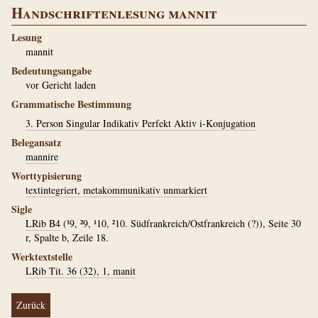
Handschriftenlesung mannit
Lesung
mannit
Bedeutungsangabe
vor Gericht laden
Grammatische Bestimmung
3. Person Singular Indikativ Perfekt Aktiv i-Konjugation
Belegansatz
mannire
Worttypisierung
textintegriert, metakommunikativ unmarkiert
Sigle
LRib B4
(¹9, ²9, ¹10, ²10. Südfrankreich/Ostfrankreich (?)), Seite 30
r, Spalte b, Zeile 18.
Werktextstelle
LRib Tit. 36 (32), 1, manit
Zurück