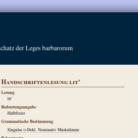
schatz der Leges barbarorum
Handschriftenlesung litʼ
Lesung
litʼ
Bedeutungsangabe
Halbfreier
Grammatische Bestimmung
Singular o-Dekl. Nominativ Maskulinum
Belegansatz