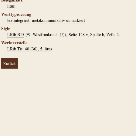
litus
Worttypisierung
textintegriert, metakommunikativ unmarkiert
Sigle
LRib B15
(²9. Westfrankreich (?)), Seite 128 v, Spalte b, Zeile 2.
Werktextstelle
LRib Tit. 40 (36), 5, litus
Zurück