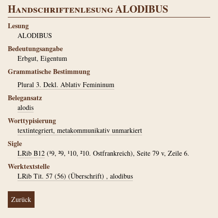
Handschriftenlesung ALODIBUS
Lesung
ALODIBUS
Bedeutungsangabe
Erbgut, Eigentum
Grammatische Bestimmung
Plural 3. Dekl. Ablativ Femininum
Belegansatz
alodis
Worttypisierung
textintegriert, metakommunikativ unmarkiert
Sigle
LRib B12
(¹9, ²9, ¹10, ²10. Ostfrankreich), Seite 79 v, Zeile 6.
Werktextstelle
LRib Tit. 57 (56) (Überschrift) , alodibus
Zurück