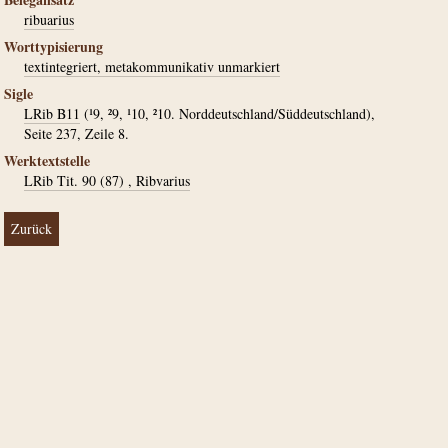
ribuarius
Worttypisierung
textintegriert, metakommunikativ unmarkiert
Sigle
LRib B11
(¹9, ²9, ¹10, ²10. Norddeutschland/Süddeutschland),
Seite 237, Zeile 8.
Werktextstelle
LRib Tit. 90 (87) , Ribvarius
Zurück