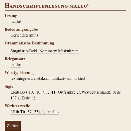
Handschriftenlesung malluˢ
Lesung
malluˢ
Bedeutungsangabe
Gericht(stermin)
Grammatische Bestimmung
Singular o-Dekl. Nominativ Maskulinum
Belegansatz
mallus
Worttypisierung
textintegriert, metakommunikativ unmarkiert
Sigle
LRib B3
(¹10, ²10, ¹11, ²11. Ostfrankreich/Westdeutschland), Seite
137 r, Zeile 12.
Werktextstelle
LRib Tit. 37 (33), 1, amallus
Zurück