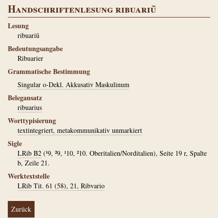
Handschriftenlesung ribuariũ
Lesung
ribuariũ
Bedeutungsangabe
Ribuarier
Grammatische Bestimmung
Singular o-Dekl. Akkusativ Maskulinum
Belegansatz
ribuarius
Worttypisierung
textintegriert, metakommunikativ unmarkiert
Sigle
LRib B2
(¹9, ²9, ¹10, ²10. Oberitalien/Norditalien), Seite 19 r, Spalte
b, Zeile 21.
Werktextstelle
LRib Tit. 61 (58), 21, Ribvario
Zurück