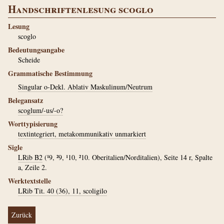
Handschriftenlesung scoglo
Lesung
scoglo
Bedeutungsangabe
Scheide
Grammatische Bestimmung
Singular o-Dekl. Ablativ Maskulinum/Neutrum
Belegansatz
scoglum/-us/-o?
Worttypisierung
textintegriert, metakommunikativ unmarkiert
Sigle
LRib B2
(¹9, ²9, ¹10, ²10. Oberitalien/Norditalien), Seite 14 r, Spalte
a, Zeile 2.
Werktextstelle
LRib Tit. 40 (36), 11, scoligilo
Zurück