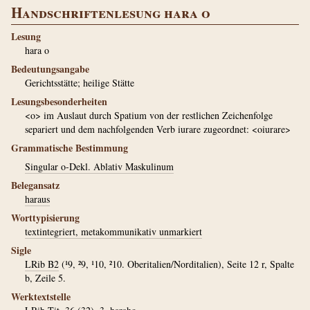
Handschriftenlesung hara o
Lesung
hara o
Bedeutungsangabe
Gerichtsstätte; heilige Stätte
Lesungsbesonderheiten
<o> im Auslaut durch Spatium von der restlichen Zeichenfolge
separiert und dem nachfolgenden Verb iurare zugeordnet: <oiurare>
Grammatische Bestimmung
Singular o-Dekl. Ablativ Maskulinum
Belegansatz
haraus
Worttypisierung
textintegriert, metakommunikativ unmarkiert
Sigle
LRib B2
(¹9, ²9, ¹10, ²10. Oberitalien/Norditalien), Seite 12 r, Spalte
b, Zeile 5.
Werktextstelle